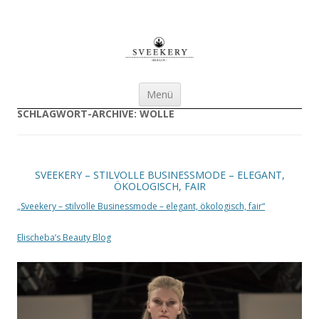
Sveekery Berlin nachhaltige
Businessmode für Damen
Zum Inhalt springen
Menü
SCHLAGWORT-ARCHIVE:
WOLLE
SVEEKERY – STILVOLLE BUSINESSMODE – ELEGANT,
ÖKOLOGISCH, FAIR
„Sveekery – stilvolle Businessmode – elegant, ökologisch, fair“
Elischeba’s Beauty Blog