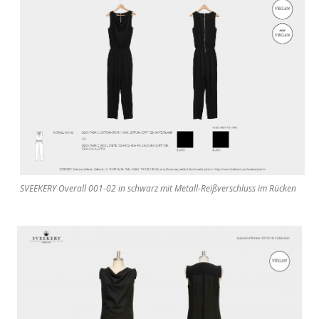
SVEEKERY Overall 001-02 in schwarz mit Metall-Reißverschluss im Rücken