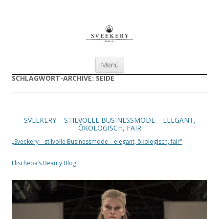
Sveekery Berlin nachhaltige
Businessmode für Damen
Zum Inhalt springen
Menü
SCHLAGWORT-ARCHIVE:
SEIDE
SVEEKERY – STILVOLLE BUSINESSMODE – ELEGANT,
ÖKOLOGISCH, FAIR
„Sveekery – stilvolle Businessmode – elegant, ökologisch, fair“
Elischeba’s Beauty Blog