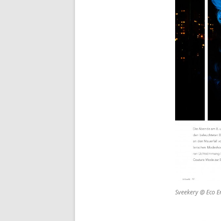
Sveekery @ Eco E