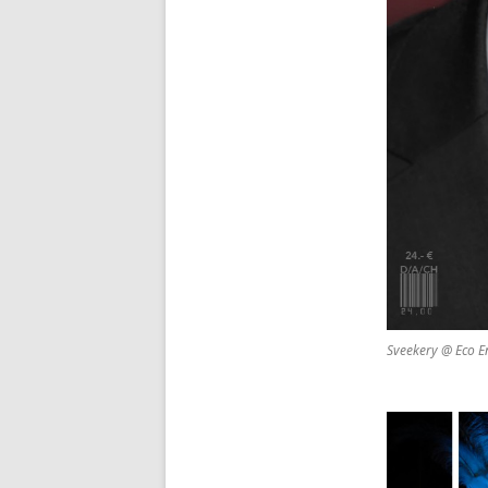
Sveekery @ Eco E